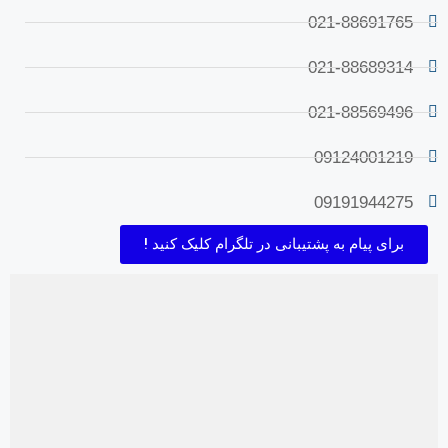
021-88691765
021-88689314
021-88569496
09124001219
09191944275
برای پیام به پشتیبانی در تلگرام کلیک کنید !