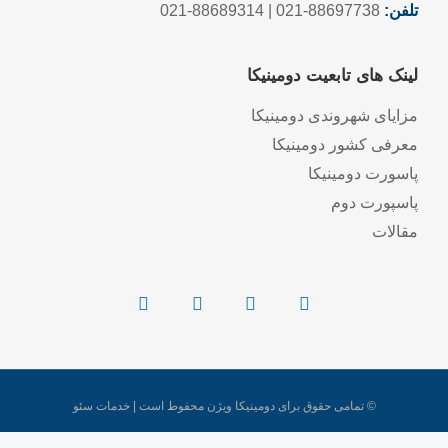
تلفن:
88697738-021 | 88689314-021
لینک های تابعیت دومینیکا
مزایای شهروندی دومینیکا
معرفی کشور دومینیکا
پاسورت دومینیکا
پاسپورت دوم
مقالات
© تمامی حقوق برای دومینیکا ویژن محفوط است | خدمات سئو