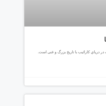
در درﯾﺎي ﮐﺎراﺋﯿﺐ ﺑﺎ ﺗﺎرﯾﺦ ﺑﺰرگ و ﻏﻨﯽ اﺳﺖ.