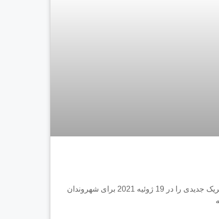
دولت مشترک المنافع دومینیکا گذرنامه های الکترونیکی بیومتریک جدیدی را در 19 ژوئیه 2021 برای شهروندان