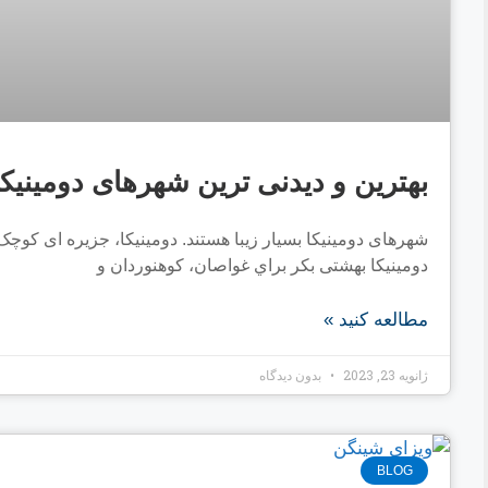
ﺑﻬﺘﺮﯾﻦ و دﯾﺪﻧﯽ ترین ﺷﻬﺮﻫﺎی دوﻣﯿﻨﯿﮑﺎ
ﺷﻬﺮﻫﺎی دوﻣﯿﻨﯿﮑﺎ ﺑﺴﯿﺎر زﯾﺒﺎ ﻫﺴﺘﻨﺪ. دوﻣﯿﻨﯿﮑﺎ، ﺟﺰﯾﺮه ای ﮐﻮﭼﮏ 
دوﻣﯿﻨﯿﮑﺎ ﺑﻬﺸﺘﯽ ﺑﮑﺮ ﺑﺮاي ﻏﻮاﺻﺎن، ﮐﻮﻫﻨﻮردان و
مطالعه کنید »
ژانویه 23, 2023
بدون دیدگاه
BLOG